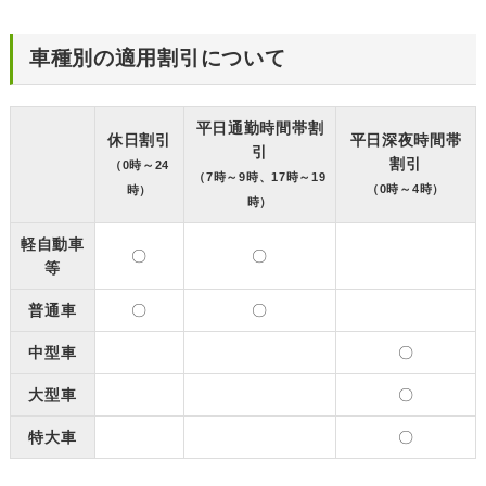
車種別の適用割引について
平日通勤時間帯割
休日割引
平日深夜時間帯
引
割引
（0時～24
（7時～9時、17時～19
（0時～4時）
時）
時）
軽自動車
〇
〇
等
普通車
〇
〇
中型車
〇
大型車
〇
特大車
〇