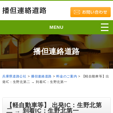
MENU
播但連絡道路
兵庫県道路公社
>
播但連絡道路
>
料金のご案内
>
【軽自動車等】出
発IC：生野北第二 → 到着IC：生野北第一
【軽自動車等】 出発IC：生野北第
二 → 到着IC：生野北第一