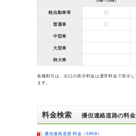
（0時～24時）
軽自動車等
〇
普通車
〇
中型車
大型車
特大車
各種割引は、出口の表示料金は通常料金で表示し
ます。
料金検索
播但連絡道路の料金
播但連絡道路 料金（58KB）