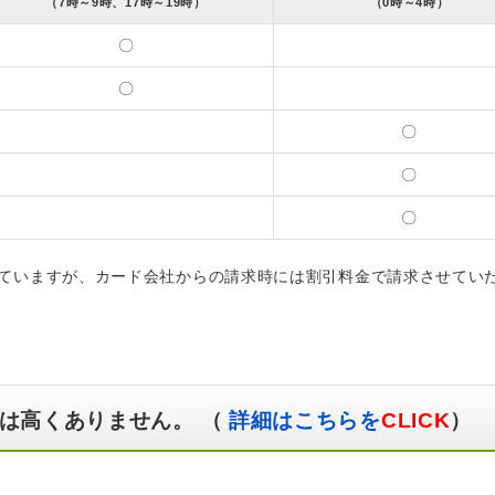
（7時～9時、17時～19時）
（0時～4時）
〇
〇
〇
〇
〇
ていますが、カード会社からの請求時には割引料金で請求させてい
は高くありません。 （
詳細はこちらを
CLICK
）