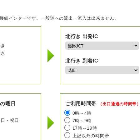
の接続インターです。一般道への流出・流入は出来ません。
北行き 出発IC
行き
行き
北行き 到着IC
用の曜日
ご利用時間帯
（出口通過の時間帯
日
0時～4時
日・祝日
7時～9時
17時～19時
上記以外の時間帯