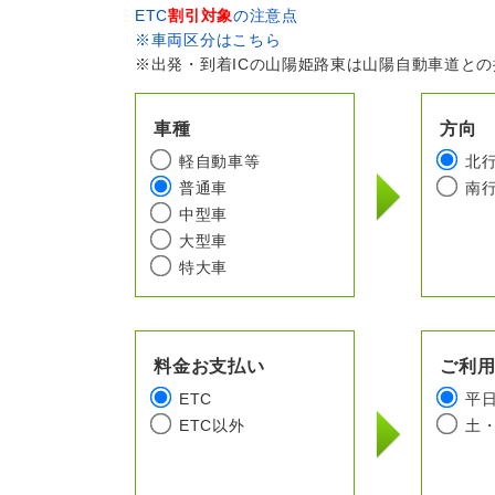
ETC
割引対象
の注意点
※車両区分はこちら
※出発・到着ICの山陽姫路東は山陽自動車道と
車種
方向
軽自動車等
北
普通車
南
中型車
大型車
特大車
料金お支払い
ご利
ETC
平
ETC以外
土・