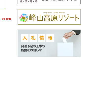
点
CLICK