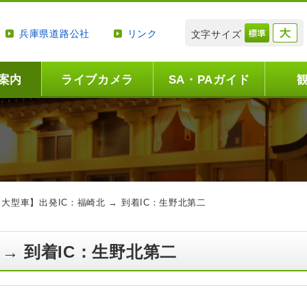
兵庫県道路公社
リンク
文字サイズ
案内
ライブカメラ
SA・PAガイド
【大型車】出発IC：福崎北 → 到着IC：生野北第二
 → 到着IC：生野北第二