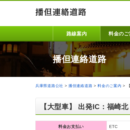
路線案内
料金のご
播但連絡道路
兵庫県道路公社
>
播但連絡道路
>
料金のご案内
>
【大型車】 出発IC：福崎北
料金お支払い
ETC