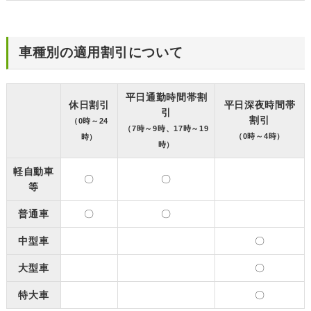
車種別の適用割引について
平日通勤時間帯割
休日割引
平日深夜時間帯
引
割引
（0時～24
（7時～9時、17時～19
（0時～4時）
時）
時）
軽自動車
〇
〇
等
普通車
〇
〇
中型車
〇
大型車
〇
特大車
〇