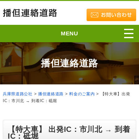
MENU
播但連絡道路
兵庫県道路公社
>
播但連絡道路
>
料金のご案内
>
【特大車】出発
IC：市川北 → 到着IC：砥堀
【特大車】 出発IC：市川北 → 到着
IC：砥堀