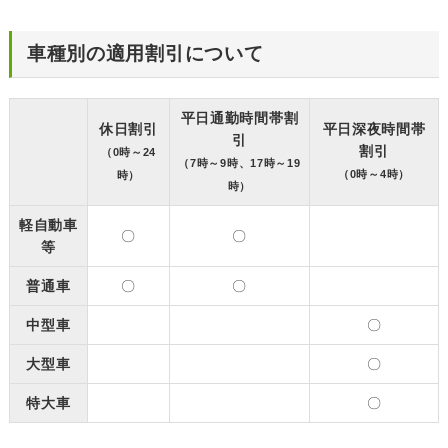
車種別の適用割引について
平日通勤時間帯割
休日割引
平日深夜時間帯
引
割引
（0時～24
（7時～9時、17時～19
（0時～4時）
時）
時）
軽自動車
〇
〇
等
普通車
〇
〇
中型車
〇
大型車
〇
特大車
〇