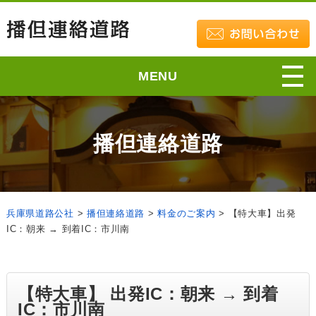
MENU
播但連絡道路
兵庫県道路公社
>
播但連絡道路
>
料金のご案内
>
【特大車】出発
IC：朝来 → 到着IC：市川南
【特大車】 出発IC：朝来 → 到着
IC：市川南