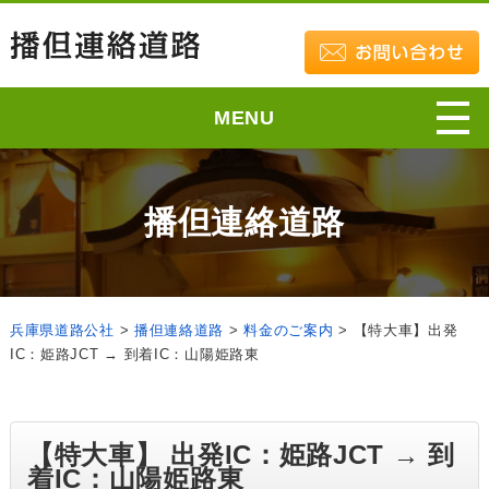
MENU
播但連絡道路
兵庫県道路公社
>
播但連絡道路
>
料金のご案内
>
【特大車】出発
IC：姫路JCT → 到着IC：山陽姫路東
【特大車】 出発IC：姫路JCT → 到
着IC：山陽姫路東