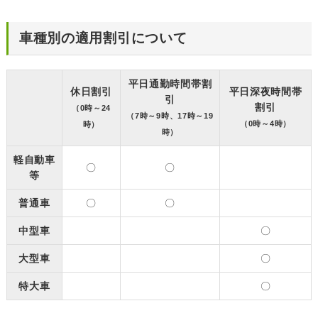
車種別の適用割引について
平日通勤時間帯割
休日割引
平日深夜時間帯
引
割引
（0時～24
（7時～9時、17時～19
（0時～4時）
時）
時）
軽自動車
〇
〇
等
普通車
〇
〇
中型車
〇
大型車
〇
特大車
〇